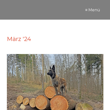
≡ Menü
März '24